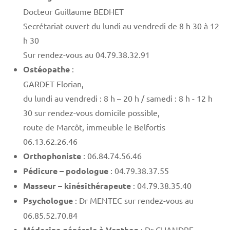
Docteur Guillaume BEDHET
Secrétariat ouvert du lundi au vendredi de 8 h 30 à 12
h 30
Sur rendez-vous au 04.79.38.32.91
Ostéopathe
:
GARDET Florian,
du lundi au vendredi : 8 h – 20 h / samedi : 8 h - 12 h
30 sur rendez-vous domicile possible,
route de Marcôt, immeuble le Belfortis
06.13.62.26.46
Orthophoniste
: 06.84.74.56.46
Pédicure – podologue
: 04.79.38.37.55
Masseur – kinésithérapeute
: 04.79.38.35.40
Psychologue
: Dr MENTEC sur rendez-vous au
06.85.52.70.84
Médecine générale à Venthon
: Dr CHANDRE-