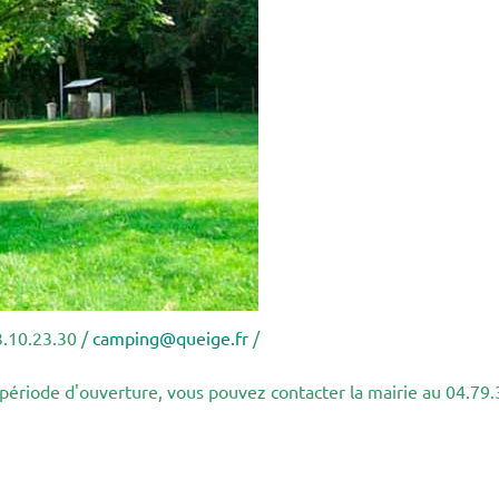
3.10.23.30 /
camping@queige.fr
/
riode d'ouverture, vous pouvez contacter la mairie au 04.79.