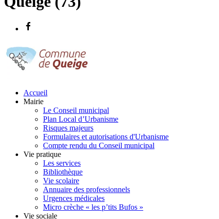
Queige (73)
Accueil
Mairie
Le Conseil municipal
Plan Local d’Urbanisme
Risques majeurs
Formulaires et autorisations d'Urbanisme
Compte rendu du Conseil municipal
Vie pratique
Les services
Bibliothèque
Vie scolaire
Annuaire des professionnels
Urgences médicales
Micro crèche « les p’tits Bufos »
Vie sociale