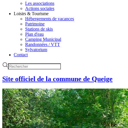
Les associations
Actions sociales
Loisirs & Tourisme
Hébergements de vacances
Patrimoine
Stations de skis
Plan d'eau
Camping Municipal
Randonnées / VTT
Sylvatorium
Contact
Site officiel de la commune de Queige